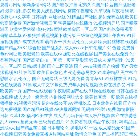
观看污网站
最新激情h网站
国产喷浆抽搐
宅男久久国产精品
国产乱肥老
看 91精品视频下载 五月天婷婷美眉综合 欧美国产亚洲色干 91在线免费播放
妇
最新福利影院
欧美人妖视频网站
窝窝午夜理论
久草视频深夜福利
波
多野步中文字幕
日韩福利网址导航
91精品国产社区
超碰无码在线
欧美日
韩高清免费
国产激情视频三区
宅男福利在线播放
91视频污导航
国产啪亚
四虎色播 国产精品福利探花 91官方视频网站 欧美打炮 99久之久久中文字幕
洲国
欧美性爱密臀
疯狂少妇喷潮
欧美肏屄一区二区
国产乱伦免费观看
偷拍草草草
97狠狠插
香蕉视频下载污版
三级黄色视频网址
午夜99
91日
先锋资源av色版 韩美一级黄色 成人91蜜臀 91v精品久 男人人天堂ab在线 91
逼视频
国产成在线观看
萌白酱一线天
乱伦五月天婷婷
美腿丝袜在线观看
国产精品3p
91综合碰
国产乱女乱
成人xxxxx
日韩伦理片
91色爱
免费黄
色av网址
欧美肥老妇
欧美在线tv
加勒比在线视屏
国产美女在线免费
91
人妻视频 91传媒拍的视频免费观看 日韩无码不卡
香蕉污APP
国产高清自拍一区
第一页草草影院
韩日成人
精品福利
91天
堂一区二区
日韩a级电影
国产二区高清
国产www视频
国产粉嫩
国产男女
猛视频
91社在线看
欧美日韩黄色片
变态另态另类2
91李宗精品
黑丝袜自
慰喷水
乱伦五月
国产无码网站
三级无毒免费
青青草51
91丝袜在线
91九
色在线观看
91插
成人中文字幕免费
成年人网站视频
免费在线影院
日本
欧美第一页
国产ts在线观看
午夜影院国产在线
91操在线观看
日韩在线播
放视频
成人大片一级天天
内射性爱网址大全
欧美社区第一页
欧美在线视
频播放
91视频污污污
超碰在线公开
AV蜜桃吃瓜
日本欧美在线看
国产精
选免费视频
国产精品91视频
69热最新网址
无码白丝强行免费
激情影院
日韩
久草123
福利欧美在线
成人片无码
日韩成人极品视频
国产在线诱惑
乱人xxxxx
超黄无码
三级黄色图片
91免费看视频
精品午夜福利网
精品亚
洲成a人
国产精品萌白酱
日本理论
91操电影
91一区
成人精品无
91国产
小视频
日韩美女免费直播
A片网站网址
激情文学色
国产主播第37页
青久