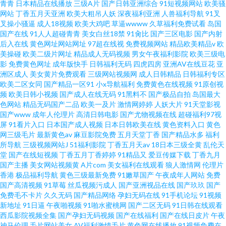
青青
日本精品在线播放
三级A片
国产日韩亚洲综合
91短视频网站
欧美骚
网站
丁香五月天亚洲
欧美大粗吊人妖
深夜福利亚洲
人兽福利导航
91叉
叉操小骚逼
成人18视频
欧美大鸡吧
草逼wwww
久草福利免费试看
岛国
国产在线
91人人超碰青青
美女白丝18禁
91肏比
国产三区电影
国产内射
后入在线
黄色网址网站网址
97超在线视
免费视频网站
精品欧美精品v
欧
美操碰
欧美二级片网址
精品成人无码视频
男女午夜福利影院
欧美三级电
影
免费黄色网址
成年版快手
日韩福利无码
四虎四房
亚洲AV在线豆花
亚
洲区成人
美女黄片免费观看
三级网站视频网
成人日韩精品
日韩福利专区
欧美二区女同
国产精品一区91
小x导航福利
免费黄色在线视频
91原创视
频
欧美日韩小视频
国产成人在线无码
91黑料不
国产极品自拍
岛国最大
色网站
精品无码国产二品
欧美一及片
激情网婷婷
人妖大片
91天堂影视
国产www
成年人伦理片
高清日韩电影
国产尤物视频在线
超碰福利97视
屏
91看片入口
日本国产成人视频
日本日韩欧美在线
黄色资料入口
黄色
网三级毛片
最新黄色av
麻豆影院免费
五月天堂丁香
国产精品水多
福利
所导航
三级视频网站J
51福利影院
丁香五月天av
18日本三级全黄
乱伦天
堂
国产在线短视频
丁香五月丁香婷婷
91精品又
爱豆传媒下载
丁香九月
国产主播
美女网站视频黄
A片com
美女福利在线观看
狼人激情网
伦理片
香港
极品福利导航
黄色三级最新免费
91嫩草国产
午夜成年人网站
免费
国产高清视频
91草莓
丝瓜视频污成人
国产亚洲视品在线
国产玖玖
国产
免费毛不卡片
久久无码
国产精品网络
孕妇无码在线
91手机论坛
91视频
新地址
91日逼
午夜啪视频
91啪水蜜桃网
国产二区无码
91日韩在线观看
西瓜影院视频全集
国产孕妇无码视频
国产在线福利
国产在线日皮片
午夜
神马伦理
毛片网站美女
AV福利激情毛片
黄色网在线播放
91视频免费在