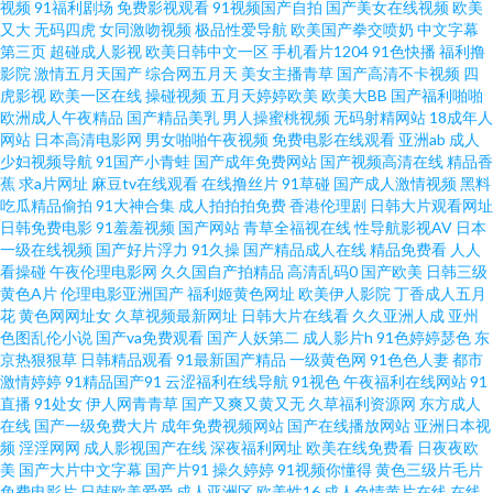
视频
91福利剧场
免费影视观看
91视频国产自拍
国产美女在线视频
欧美
线国产视频草 东方AV夜夜夜 日韩免费黄色网址 东方av网 五月天堂社区 91在
又大
无码四虎
女同激吻视频
极品性爱导航
欧美国产拳交喷奶
中文字幕
第三页
超碰成人影视
欧美日韩中文一区
手机看片1204
91色快播
福利撸
影院
激情五月天国产
综合网五月天
美女主播青草
国产高清不卡视频
四
线免费观看网站 麻豆四虎 91人妻人人造人人爽 内射嫂子影音先锋 91黄在线
虎影视
欧美一区在线
操碰视频
五月天婷婷欧美
欧美大BB
国产福利啪啪
欧洲成人午夜精品
国产精品美乳
男人操蜜桃视频
无码射精网站
18成年人
观看永久免费版 密臀tv91 91精选在线观看 精品老司机999 亚洲熟妇无码
网站
日本高清电影网
男女啪啪午夜视频
免费电影在线观看
亚洲ab
成人
少妇视频导航
91国产小青蛙
国产成年免费网站
国产视频高清在线
精品香
蕉
求a片网址
麻豆tv在线观看
在线撸丝片
91草碰
国产成人激情视频
黑料
wwwcom黄 91短视频美女视频 男人av网站 91观看在线 精品国产久久美女免
吃瓜精品偷拍
91大神合集
成人拍拍拍免费
香港伦理剧
日韩大片观看网址
日韩免费电影
91羞羞视频
国产网站
青草全福视在线
性导航影视AV
日本
费 91视频网站豆花 人妖伪娘 91素人在线播放 欧美入口一二三 91在线破处 日
一级在线视频
国产好片浮力
91久操
国产精品成人在线
精品免费看
人人
看操碰
午夜伦理电影网
久久国自产拍精品
高清乱码0
国产欧美
日韩三级
黄色A片
伦理电影亚洲国产
福利姬黄色网址
欧美伊人影院
丁香成人五月
本啊在线 91视频回放 欧美亚性交 91麻豆精品传媒视频 欧美炮炮久久网 91少
花
黄色网网址女
久草视频最新网址
日韩大片在线看
久久亚洲人成
亚州
色图乱伦小说
国产va免费观看
国产人妖第二
成人影片h
91色婷婷瑟色
东
妇喷水视频 美女九一视频 91九色黑人外教 欧美性爱一级在线观看 95福利在
京热狠狠草
日韩精品观看
91最新国产精品
一级黄色网
91色色人妻
都市
激情婷婷
91精品国产91
云涩福利在线导航
91视色
午夜福利在线网站
91
直播
91处女
伊人网青青草
国产又爽又黄又无
久草福利资源网
东方成人
线 日韩A片电脑版网站 91停停色网 欧美人兽另类 91老司机色色 国内精品内
在线
国产一级免费大片
成年免费视频网站
国产在线播放网站
亚洲日本视
频
淫淫网网
成人影视国产在线
深夜福利网址
欧美在线免费看
日夜夜欧
射 综合色图区 福利视频站 综合超碰97在线 国产性爱不卡在线 在线看男人懂
美
国产大片中文字幕
国产片91
操久婷婷
91视频你懂得
黄色三级片毛片
免费电影片
日韩欧美爱爱
成人亚洲区
欧美性16
成人色情黄片在线
在线