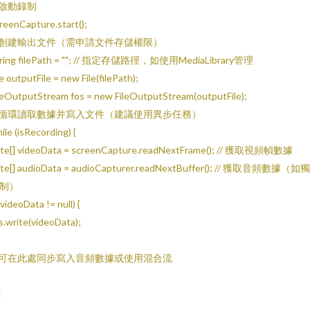
/ 啟動錄制
reenCapture.start();
/ 創建輸出文件（需申請文件存儲權限）
tring filePath = ""; // 指定存儲路徑，如使用MediaLibrary管理
le outputFile = new File(filePath);
leOutputStream fos = new FileOutputStream(outputFile);
/ 循環讀取數據并寫入文件（建議使用異步任務）
ile (isRecording) {
te[] videoData = screenCapture.readNextFrame(); // 獲取視頻幀數據
te[] audioData = audioCapturer.readNextBuffer(); // 獲取音頻數據（如
制）
 (videoData != null) {
s.write(videoData);
/ 可在此處同步寫入音頻數據或使用混合流