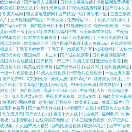
欧洲色综合
|
国产免费人成视频
|
日韩中文字幕在线
|
深夜福利免费视频
|
欧美老妇精品另类
|
91制作天麻传媒
|
日韩在线观看导航
|
国产日本久久
|
欧美人成网
|
狼友基地激情网
|
国产精品一级
|
抖阴吧一区
|
三级三级黄
A片
|
亚洲视频国产精品
|
91熟女网
|
免费网站H片
|
手机看片福利永久
|
国产做A∨在线
|
国产欧美日韩不卡
|
91视屏网玖玖
|
综合日韩欧美
|
三级
黄韩日本三级
|
美女91
|
国内精品福利丝袜
|
欧美最新在线网站
|
午夜偷
拍视频网站
|
日本在线免费观看
|
日韩无码电影网址
|
亚洲欧美影院
|
激
情玖玖婷婷
|
欧美精品三区
|
国产区精品视频
|
成人免费app
|
在线观看视
频成人
|
丁香五月婷婷网
|
丁香五月
|
91视频国产区
|
91视频福利
|
人妖大
鳮巴操美女
|
亚洲精品一卡二卡
|
国产成在线观看
|
日韩免费顶级影视
|
岛国大片在线播放
|
国产精品一产二产
|
91男人影院
|
亚洲性交影院
|
欧
美另类人妖
|
欧美在线你懂得
|
国产无码网站
|
内射99页
|
福利视频网址
|
一级一片免费播放
|
91成人在线视频
|
日韩色片在线观看
|
一区亚洲人妻
|
国产免费99
|
宅宅网伦理
|
国外人妖
|
国产a级片0
|
丝袜美女福利社
|
三
级片欧韩
|
青青草精品视频
|
日韩情网
|
91干综合亚洲
|
国内自拍区
|
三级
妇女毛片
|
国产欧美国
|
高清不卡日韩无码
|
午夜福利大片
|
欧美精品第
一页
|
成人看片黄a在线
|
手机看片青青草
|
欧美a在线
|
日韩欧美亚洲视频
|
黄毛片污网站视频
|
欧美强奸五月亭亭
|
欧美暴乳222
|
黄瓜三级片
|
亚
洲系列免费看
|
国产精品大片在线
|
97视频国产在线
|
泰国最美人妖电影
|
乱伦五月天
|
国产女人自拍
|
泰国十大人妖
|
91热精品
|
福利看片
|
91色
老板
|
波多野解衣
|
在线浏览黄色网址
|
日本三级免费视频
|
久草资源在
线视频
|
久久国产成人精品
|
加勒比操逼视频
|
欧洲AV毛片
|
国产91香蕉
网
|
免费黄色网址链接
|
欧美极度另类
|
第一福利在线视频
|
成人无码美