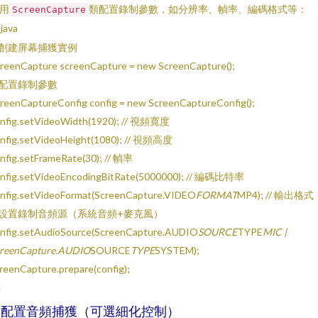
用
類配置錄制參數，如分辨率、幀率、編碼格式等：
ScreenCapture
java
/ 創建屏幕捕獲實例
reenCapture screenCapture = new ScreenCapture();
/ 配置錄制參數
reenCaptureConfig config = new ScreenCaptureConfig();
nfig.setVideoWidth(1920); // 視頻寬度
nfig.setVideoHeight(1080); // 視頻高度
nfig.setFrameRate(30); // 幀率
nfig.setVideoEncodingBitRate(5000000); // 編碼比特率
nfig.setVideoFormat(ScreenCapture.VIDEO
FORMAT
MP4); // 輸出格式
/ 設置錄制音頻源（系統音頻+麥克風）
nfig.setAudioSource(ScreenCapture.AUDIO
SOURCE
TYPE
MIC |
reenCapture.AUDIO
SOURCE
TYPE
SYSTEM);
reenCapture.prepare(config);
2. 配置音頻捕獲（可選細化控制）