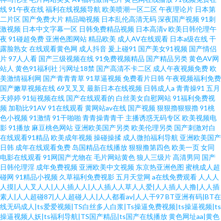
线
91午夜在线
福利在线视频导航
欧美喷潮一区二区
午夜理论片
日本第
二片区
国产免费大片
精品呦视频
日本乱伦高清无码
深夜国产视频
91刺
激视频
日本中文字幕一区
日韩免费精品视频
日本高清v
欧美日韩伦理午
夜
91碰超免费
亚洲色图网站
精品欧美
成人AV在线观看
日本a级在线
干
露脸熟女
在线观看黄色网
成人抖音
爰上碰91
国产美女91视频
国产情侣
片
97人人看
国产三级视频在线
91免费视频精品
国产精品另类
黄色AV网
站人
黄色91福利社
污网址18禁
国产高清不卡二区
成人午夜视频免费
欧
美激情福利网
国产青青青草
91草逼视频
免费看片日韩
午夜视频福利免费
国产嫩草视频在线
69叉叉叉
最新日本在线视频
日韩成人a
青青操91
五月
天婷婷
91短视频在线
国产在线观看的
白丝美女自慰网站
91福利免费视
频
加勒比91AV
91在线观看
黄网站av在线
国产视频
狠狠擼狠狠擼
91桃
色小视频
91激情
91干啪啪
青青操青青干
主播诱惑无码专区
欧美视频电
影
91播放
麻豆桃色网站
亚洲欧美国产另类
欧美伦理另类
国产刺激对白
在线观看91精品
欧美成年视频
操碰操揉
成人微拍福利导航
亚洲欧美国产
日韩
成年在线观看免费
岛国精品在线播放
狠狠撸第四色
欧美一页
女同
电影在线观看
91网国产尤物在
毛片网站黄色
狼人三级片
高清男同
国产
日韩伦理淫
成年免费视频
亚洲欧美中文视频
东京热亚洲色图
蜜桃成人超
碰网
91精品小视频
久草福利免费视影
五月天堂网
a在线免费观看
人人人
人摸|人人叉人人|人人插人人|人人插人人草人人爱|人人插人人撸|人人插
素人|人人超碰87|人人超碰人人|人人都看av|人人干97
BT亚洲有码|BT在
线无码成人|ts爱爱视频|TS白丝多人白浆|Ts操逼免费视频|ts操逼视频|ts
操逼视频人妖|ts福利导航|TS国产精品|ts国产在线播放
黄色网址aa|黄色