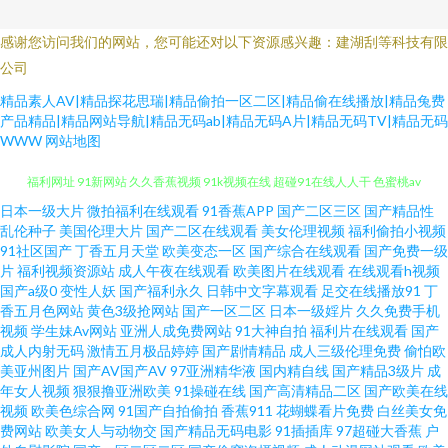
感谢您访问我们的网站，您可能还对以下资源感兴趣：建湖刮等科技有限
公司
精品素人AV|精品探花思瑞|精品偷拍一区二区|精品偷在线播放|精品兔费
产品精品|精品网站导航|精品无码ab|精品无码A片|精品无码TV|精品无码
WWW
网站地图
日本一级大片
微拍福利在线观看
91香蕉APP
国产二区三区
国产精品性
1024在线毛片 女人资源网 51手机自拍视频 av色色天堂 大香蕉AV色鬼 午夜av
乱伦种子
美国伦理大片
国产二区在线观看
美女伦理视频
福利偷拍小视频
91社区国产
丁香五月天堂
欧美变态一区
国产综合在线观看
国产免费一级
福利网址 91新网站 久久香蕉视频 91k视频在线 超碰91在线人人干 色蜜桃av
片
福利视频资源站
成人午夜在线观看
欧美图片在线观看
在线观看h视频
国产a级0
变性人妖
国产福利永久
日韩中文字幕观看
足交在线播放91
丁
香五月色网站
黄色3级抢网站
国产一区二区
日本一级婬片
久久免费手机
免费羞羞 91av导航 午夜成人区在线 爱福利导航 熟女国产香蕉 91视频日本 美
视频
学生妹Av网站
亚洲人成免费网站
91大神自拍
福利片在线观看
国产
成人内射无码
激情五月极品婷婷
国产剧情精品
成人三级伦理免费
偷怕欧
女视频 91pron福利视频 激情五月天丁香社区 免费阿v阿视频播放 国产精品久
美亚州图片
国产AV国产AV
97亚洲精华液
国内精自线
国产精品3级片
成
年女人视频
狠狠撸亚洲欧美
91操碰在线
国产高清精品二区
国产欧美在线
视频
欧美色综合网
91国产自拍偷拍
香蕉911
花蝴蝶看片免费
白丝美女免
久日韩 亚洲日韩在线东方AV 福利91高清 午夜成人在线永久 91最新播放地址
费网站
欧美女人与动物交
国产精品无码电影
91插插库
97超碰大香蕉
户