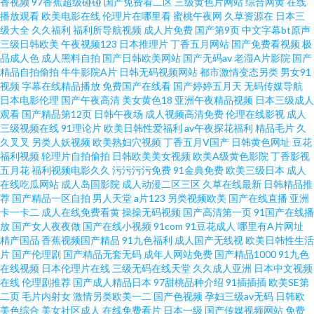
香视频
97香蕉超级碰碰
国产免费看二区
三级黄色片网站
综合网黄
在线
播放观看
欧美电影在线
伦理片在哪里看
蜜桃午夜网
久草资源在
日本三
影院在线 色色日b电影天堂 导航福利老牛 91色猫 熟女性交偷拍 久久激情网站
级大全
久久福利
福利所导航视频
成人片免费
国产第9页
中文字幕bt原声
三级日韩欧美
午夜视频123
日本推理片
丁香五月网站
国产免费看视频
极
91视频视频 日韩三级视频 A片无码日韩 亚洲AV东方在线 激情啪啪综合 91抖
品成人色
成人黑料自拍
国产日韩欧美网站
国产无码av
老湿A片影院
国产
精品自拍偷拍
牛牛影院A片
日韩无码视频网站
都市激情变态另类
男女91
视频
字幕在线精品播放
免费国产在线看
国产婷婷五月天
无码传媒导航
音在线观看 麻豆影院美女 福利社区视频导航 91看片成人免费在线 日本啊v在
日本电影伦理
国产午夜高清
美女黄色18
亚洲午夜精品视频
日本三级成人
观看
国产精品第12页
日韩午夜场
成人视频高清免费
伦理在线影视
成人
线视频 成人精品网 伊人久久成人网 狠狠干2025 91福利网址 欧美一区二区免
三级视频在线
91理论片
欧美日韩性爱福利
av午夜探花福利
精品毛片
久
久叉叉
另类人妖视频
欧美熟妇穴视频
丁香五月V国产
日韩黄色网址
豆花
福利视频
轮理片自拍偷拍
日韩欧美美女视频
欧美A级黄色影院
丁香影视
费人妻 免费成人三级网站 AV倫理巨乳性爱 91传媒性爱视频 东京热人人干 欧
五月花
福利视频电影久久
污污污污免费
91金典免费
欧美三级日本
成人
在线吃瓜网站
成人岛国影院
成人动漫二区三区
久草在线最新
日韩精品推
美黄久久 国产网站观看在线91 超碰91免费在线 91免费观看网站入口 91大神
荐
国产精品一区自拍
男人天堂
a片123
另类视频欧美
国产在线直播
亚洲
卡一卡二
成人在线免费看黄
操操无码视频
国产高清第一页
91国产在线播
放
国产女人夜夜做
国产在线小视频
91com
91豆花成人
哪里有A片网址
成人电影 欧美一久久 久久在线 91人人超碰欧美 91n在线观看日韩嗯 男女上
精产国品
香蕉视频国产精品
91九色福利
成人国产无线视
欧美日韩性生活
片
国产伦理剧
国产精品无套无码
成年人网站免费
国产精品1000
91九色
床视频免费看 91在线高清大香蕉 探花黑丝啪 福利姬网站在线观看 91Nav中
在线视频
日本伦理片在线
三级无码在线天堂
久久成人亚洲
日本中文视频
在线
伦理剧推荐
国产成人精品日本
97甜桃品种介绍
91插插插
欧美SE第
二页
毛片内射女
激情另类欧美一二
国产色视频
孕妇三级av无码
日韩欧
文字幕 欧美精品黄色 92精品福利 四虎东方成人社区影库 国产精品久久免费
美色综合
美女社区成人
在线免费看片
日本一级
国产传媒视频网站
免费