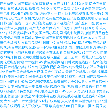
产丝袜美女
国产精彩视频
操碰视屏
国产福利在线
91久久影院
免费日韩
茄子 欧美91蝌蚪九色 91九色拳交 国产精品色网 日韩中文字幕婷婷综合 俺去
电影
日韩成人影视
欧美精品性交
午夜宅男免费
另类亚洲色情
家庭乱伦
理电影
91草B草B视频
国产精品熟女一
国产巨乳在线观看
四虎免费91
国
啦最新网址 日本久久天堂 91制片aⅴ 女同拉拉 91黑丝美女在线诱惑观看 韩日
内精品无码短片
超碰成人操操
欧美猛交视频
西瓜影院在线观看
欧美做受
日韩
国产在线一
国产原创视频在线
国产视频高清
国产丝袜一区
黄色av
网址大全
人妻乱视
国产成人在线网站
久草视频资源站
综合五月香
成人
欧美好看剧 亚洲成av人影院 av爱射 日韩新片网桃色AV 91深夜社区 91夫妻交
app在线
四虎试看
91男女
国产男小鲜肉同
福利影院网站
激情五月天色色
欧美极品电影
日韩成人第一页
国产日韩欧美电影
久久机热
成人午夜网
换视频 老湿机九一视频 91pron视频 久艹超碰 影音先锋av网址 东京热av影院
黄色天堂男人
操视频免费91
日韩中文在线
精品中的精品
97国产精品视
频
91美女在线视频
51欧美
一区精品麻豆经典
国产在线观看资源
波多野
洁衣视频
污网站免费看
特级欧美在线观看
自拍视频91
91艹艹
久草网在
婷婷色搁搁 91亚色在线 青青草先生一起 91极品福利 黄色视频一六九区 91国
线
18福利影院
老司机蜜桃在线
成人精品一区二区
韩日爆乳无码三级
欧
美伦理电影网站
艹艹操操
AV黄色观看网站
日韩欧美在线国产
新91视频
产福利地址 亚洲色婷婷网 爱豆影院官网 欧美偷拍不卡 91黄在线看 黑人艹美
网
国产精品分类在线
97午夜福利视频
岛国AV动作无码
波多野吉依电影
小h片免费
国产精品色色视屏
国产午夜成人
最新日韩精品
91福利视频导
航
欧美喷水影院
91爱爱视频
欧美色图论坛
91榴莲小视频
国产高清一卡
女逼 91牛91ncom 后入长腿a 影音先锋色情五月 97中文香蕉 先锋影音中文字
新区
国产看片资源
二色吧97资源站
欧美日韩另类0
91华人
国产日韩一区
二区
日本网站在线免费
免费潮喷
91原创国产视频
成人吃瓜福利
国产在
幕av 超碰人妻福利公开 色鬼综合国产 91影音先锋图片资源 探花AB 超踫一区
线9
操碰高清免费视频
午夜电影全集
国产AV无码
人妻系列
爱豆传媒倩女
幽魂
超清国产剧大全
91中文字幕在线
免费在线小视频
吃瓜福利小视频
免费91
国产日产亚洲精品
91社在线高清
人人草香蕉
激情另类图片
亚洲
二区 日日骚网站 91社区男人的天堂 久草国内 91九色调教 精品久久COM 在
欧美在线观看
成人三级成人三级
欧美老女人bb
日日操第一页
91网豆花