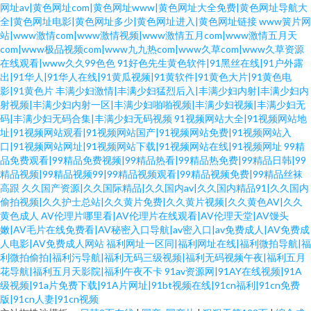
网址av|黄色网址com|黄色网址www|黄色网址大全免费|黄色网址导航大
全|黄色网址电影|黄色网址多少|黄色网址进入|黄色网址链接
www簧片网
站|www激情com|www激情视频|www激情五月com|www激情五月天
com|www极品视频com|www九九热com|www久草com|www久草资源
在线观看|www久久99色色
91好色先生黄色软件|91黑丝在线|91户外露
出|91华人|91华人在线|91黄瓜视频|91黄软件|91黄色大片|91黄色电
影|91黄色片
丰满少妇激情|丰满少妇猛烈后入|丰满少妇内射|丰满少妇内
射视频|丰满少妇内射一区|丰满少妇啪啪视频|丰满少妇视频|丰满少妇无
码|丰满少妇无码合集|丰满少妇无码视频
91视频网站大全|91视频网站地
址|91视频网站观看|91视频网站国产|91视频网站免费|91视频网站入
口|91视频网站网址|91视频网站下载|91视频网站在线|91视频网址
99精
品免费观看|99精品免费视频|99精品热看|99精品热免费|99精品日韩|99
精品视频|99精品视频99|99精品视频观看|99精品视频免费|99精品丝袜
高跟
久久国产资源|久久国际精品|久久国内av|久久国内精品91|久久国内
偷拍视频|久久护士总站|久久黄片免费|久久黄片视频|久久黄色AV|久久
黄色成人
AV伦理片哪里看|AV伦理片在线观看|AV伦理天堂|AV馒头
嫩|AV毛片在线免费看|AV秘密入口导航|av密入口|av免费成人|AV免费成
人电影|AV免费成人网站
福利网址一区同|福利网址在线|福利微拍导航|福
利微拍偷拍|福利污导航|福利无码三级视频|福利无码视频午夜|福利五月
花导航|福利五月天影院|福利午夜不卡
91av资源网|91AY在线视频|91A
级视频|91a片免费下载|91A片网址|91bt视频在线|91cn福利|91cn免费
版|91cn人妻|91cn视频