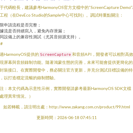
于代碼較長，建議參考HarmonyOS官方文檔中的“ScreenCapture Demo
工程（在DevEco Studio的Sample中心可找到）。調試時重點關注：
限申請流程是否完整；
據流是否持續寫入，避免內存泄漏；
同設備上的兼容性測試（尤其音頻源支持）。
##
過HarmonyOS提供的
和音頻API，開發者可以相對高
ScreenCapture
現屏幕與音頻錄制功能。隨著鴻蒙生態的完善，未來可能會提供更簡化的
封裝接口。在實際開發中，務必關注官方更新，并充分測試目標設備的特
，以打造穩定流暢的錄制體驗。
注：本文代碼為示意性示例，實際開發請參考最新HarmonyOS SDK文檔
處理異常情況。）
如若轉載，請注明出處：http://www.zakang.com.cn/product/99.html
更新時間：2026-06-18 07:45:11