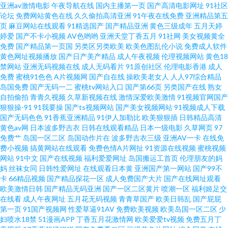
亚洲av激情电影
午夜导航在线
国内主播第一页
国产高清电影网址
91社区
洲欧美一区二区 91美女黑料网 91精品伊人超碰 欧美乱淫 91视频在线网站 伊
论坛
免费网站黄色在线
久久偷拍高清亚洲
91午夜在线免费
亚洲精品第五
页
麻豆网站在线观看
91精选国产
国产精品亚洲
黄色三级成年
五月天婷
婷爱
国产不卡小视频
AV色哟哟
亚洲天堂丁香五月
91社网
美女视频黄全
人青青大香蕉艹 九九久久九九久久九 91福利精选 麻豆免费毛片 91人妖视频
免费
国产精品第一页国
另类区另类欧美
欧美色图乱伦小说
免费成人软件
黄色网址视频播放
国产日产美产精品
成人午夜视频
伦理视频网站
黄色18
在线观看 日韩黄页免费大全 91综合视频在线播放 亚洲小说网 国产视频96 91
禁网站
亚洲无码视频在线
成人无码看片
91原创社区
伦理电影香港
成人
免费
蜜桃91色色
A片视频网
国产自在线
操欧美老女人
人人97综合精品
岛国免费
国产无码一二
蜜桃tv网站入口
国产第66页
另类国产在线
熟女
色美白乳 男人的天堂网黄 91麻豆精品国产 蜜桃最新视频在线观看 91在线色
自拍偷拍
青青久视频
久草新视频在线
激情深爱欧美激情
91视频官网国产
狠狠操-91
91我要操
国产ts视频网站
国产美女视频网站
91视频成人下载
情电影 深夜成人影视 a级网站 91豆花视频社区入口 日韩综合123 肏屄影院 亚
国产无码色色
91香蕉亚洲精品
91伊人加勒比
欧美狠狠插
日韩精品高清
黄色av网
日本波多野吉衣
日韩在线观看精品
日本一级电影
久草网页
97
免费艹
岛国一区二区
岛国动作片在
波多野吉衣三级
亚洲AV一卡
在线免
洲狼人综合社区 国内51视频 91白虎免费观看 少妇品精高潮 国产精品婷婷综
费小视频
搞黄网站在线观看
免费色情A片网扯
91资源在线视频
蜜桃视频
网站
91中文
国产在线视频
福利爱爱网址
岛国搬运工首页
伦理朋友的妈
合 91福利导航在线观看 深夜福利3000 狠狠日综合网 91国产下载 色色精品一
妈
丝袜女同
日韩性爱网址
在线观看日本黄
亚洲国产第一网站
国产99不
卡
66精品视频
国产精品探花一区
成人免费国产大片
国产在线网址观看
欧美激情日韩
国产精品无码亚洲
国产一区二区黄片
喷潮一区
福利姬足交
区二区 爱爱影院成人l 亚洲东方aV色图 国产精品这里 91n成人网站 欧洲香蕉
在线看
成人午夜网址
五月花无码视频
青青草国产
欧美日韩乱
国产屁屁
第一页
91国产视频网
性爱草逼91AV
免费欧美视频
欧美岛国一区二区
少
av电影 成人午夜剧场 亚洲女同脚 海角社区大香蕉 91福利精选 欧美久久区 91
妇喷水18禁
51漫画APP
丁香五月花激情网
欧美爱爱tv视频
免费五月丁