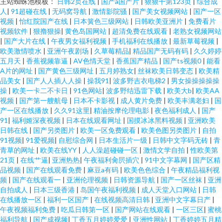
主站蜘蛛池模板：
日韩2页在线
|
国产a国产片
|
狠狠干第123页
|
综合成
人
|
91超碰在线
|
无码窝导航
|
激情影院骚
|
国产美女视频网站
|
国产一区
视频
|
怡红院国产在线
|
日本簧色三级网站
|
日韩欧美亚洲片
|
免费看片
视频软件
|
狠撸狠操
|
黄色岛国网站
|
超清免费在线观看
|
老熟女视频网站
|
国产大片在线
|
午夜男女福利视频
|
手机福利在线播放
|
最新草莓视频
|
欧美激情喷水
|
亚洲午夜剧场
|
久草莓精品
|
精品国产无码有码
|
久久婷婷
五月天
|
香蕉视频靠逼
|
AV色情天堂
|
香蕉国产精品
|
国产ts视频0
|
能看
A片的网址
|
国产黄色三级网址
|
五月婷熟女
|
丝袜欧美日韩变态
|
欧美精
品美女
|
国产人人插人人操
|
操我91
|
波多野吉衣电梯2
|
男女操操操操操
操
|
欧美一卡二不卡日
|
91色网站
|
波多野结迅雷下载
|
欧美大b
|
欧美AA
视频
|
国产第一艘航母
|
日本不卡影视
|
成人黄片免费
|
欧美丰满老妇
|
国
产一区在线播放
|
久久91这里
|
精油按摩伦理电影
|
夜色福利成人
|
国产
91
|
福利姬深夜视频
|
日本在线观看网址
|
国摸冰冰黑料视频
|
亚洲欧美
日韩在线
|
国产另类图片
|
欧美一区免费观看
|
欧美色图另类图片
|
自拍
91视频
|
91爱视频
|
自慰综合网
|
日本生活片一级
|
日韩中文字码无砖
|
青
青草的网址
|
欧美在线YY
|
人人澡超碰碰一区
|
激情文学自拍
|
性欧美第
21页
|
在线艹逼
|
亚洲热热
|
午夜福利肏屄插穴
|
91中文字幕网
|
国产区精
品视频
|
国产在线观看免费
|
麻豆a有码
|
欧美色色综合
|
午夜精品福利视
频
|
国产在线观看一
|
亚洲伦理视频
|
日韩资源导航
|
国产一区丝袜
|
亚洲
自拍成人
|
日本三级香港
|
岛国午夜福利视频
|
成人天堂入口网站
|
日韩
在线播放一区
|
福利一区国产
|
在线视频高清日韩
|
亚洲中文字幕日产
|
午夜视频福利免费
|
吃瓜日韩第一区
|
国产网站在线观看
|
一区三区
|
蜜桃
福利导航
|
国产成视频
|
丁香五月婷婷爱爱
|
亚洲性网站
|
丁香婷婷五月精