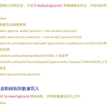
需獨立控制音頻，可使用
單獨捕獲音頻流，并與視頻同
AudioCapturer
：
java
/ 創建音頻捕獲實例
dioCapturer audioCapturer = new AudioCapturer();
dioCapturerInfo audioInfo = new AudioCapturerInfo();
dioInfo.setAudioSource(AudioCapturerInfo.AudioSource.AUDIO
SOUR
/ 音頻源
dioInfo.setAudioSampleRate(44100); // 采樣率
dioInfo.setAudioChannel(AudioCapturerInfo.Channel.CHANNEL
IN_ST
/ 聲道
dioCapturer.init(audioInfo);
. 啟動錄制與數據寫入
過
開始錄制，并獲取數據流寫入文件：
ScreenCapture
java