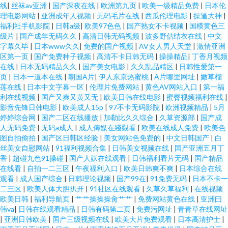
线
|
丝袜av亚洲
|
国产深夜在线
|
欧洲第九页
|
欧美一级精品免费
|
日本伦
理电影网站
|
亚洲成年人视频
|
无码毛片在线
|
西瓜伦理电影
|
操逼大神
|
福利社手机影院
|
日韩a级
|
欧美97色色
|
国产熟女不卡视频
|
国模黄色三
级片
|
国产成年无码久久
|
高清日韩无码视频
|
波多野估结衣在线
|
中文
字幕久毕
|
日本www久久
|
免费的国产视频
|
AV女人男人天堂
|
激情亚洲
区第一页
|
国产免费种子视频
|
高清不卡日韩无码
|
操操精品
|
丁香月视频
在线
|
日本无码精品久久
|
国产美女电影
|
久久乱品精区
|
日韩性爱第一
页
|
日本一道本在线
|
朝国A片
|
伊人东京热蜜桃
|
A片哪里网址
|
嫩草榴
莲在线
|
日本中文字幕一区
|
伦理片免费网站
|
黄色AV网站入口
|
第一福
利在线视频
|
国产又爽又黄又无
|
欧美日韩在线电影
|
蜜臀视频福利在线
|
影音先锋日韩电影
|
欧美成人15p
|
97不卡无码影院
|
欧洲视频精品
|
5月
婷婷综合网
|
国产二区在线播放
|
加勒比久久综合
|
久草资源部
|
国产成
人无码免费
|
无码a成人
|
成人傳媒在綫觀看
|
欧美在线成人免费
|
欧美色
图自拍偷拍
|
国产区日韩区经验
|
美女网站色免费的
|
中文日韩国产
|
白
丝美女自慰网站
|
91福利视频合集
|
日韩美女视频在线
|
国产亚洲五月丁
香
|
超碰九色91操碰
|
国产人妖在线观看
|
日韩福利看片无码
|
国产精品
在线看
|
自拍一二三区
|
午夜福利入口
|
欧美日韩爽不爽
|
日本综合在线
观看
|
成人国产综合
|
日韩理论视频
|
国产99在
|
91免费无码
|
日本不卡一
二三区
|
欧美人体大胆扒开
|
91社区在线观看
|
久草久草福利
|
在线视频
欧美日韩
|
福利导航页
|
艹艹操操操肏艹艹
|
免费网站黄色在线
|
亚洲曰
韩va
|
日韩在线观看精品
|
日韩有码第二页
|
免费污网址
|
青青草在线网址
|
亚洲日韩欧美
|
国产三级视频在线
|
欧美大片免费观看
|
日本高清护士
|