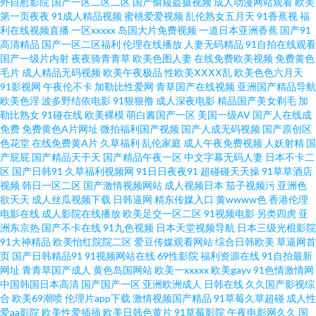
外自慰影院
国产一区二区二区
国产偷窥盗摄视频
成人动漫网站观看
欧美
美女母亲黄色三级A片 91成人黑丝 国模野外自拍 婷婷激情性 欧美婷婷色九月
第一页夜夜
91成人精品视频
蜜桃爱爱视频
乱伦熟女五月天
91香蕉视
福
利在线视频直播
一区xxxxx
岛国大片免费视频
一道日本亚洲香蕉
国产91
高清精品
国产一区二区福利
伦理在线播放
人妻无码精品
91自拍在线观看
91幼儿黄色 欧美变态另类f 尤物爽爽片 男人的天堂黄色片 91副利社 韩国国产
国产一级片内射
夜夜骑青青草
欧美色图人妻
在线免费欧美视频
免费黄色
毛片
成人精品无码视频
欧美午夜极品
性欧美ⅩⅩⅩⅩ乱
欧美色色六月天
毛片最新二期 伪娘TS 91视频在线观看18 九一综合含羞草 性生活欧美免费 91
91影视网
午夜伦不卡
加勒比性爱网
青草国产在线视频
亚洲国产精品导航
欧美色淫
波多野结依电影
91狠狠撸
成人深夜电影
精品国产美女剃毛
加
勒比熟女
91碰在线
欧美裸模
萌白酱国产一区
美国一级AV
国产人在线成
视频在线观看网址 九九综合 麻豆专区免费观看 91免费观看视频网站 精品二
免费
免费黄色A片网址
微拍福利国产视频
国产人成无码视频
国产原创区
色花堂
在线免费黄A片
久草福利
乱伦家庭
成人午夜免费视频
人妖射精
国
区 香蕉视频一区二区三区 超碰人人骚 四虎黄色片 91视频在线观看视频 欧美
产屁屁
国产精品天干天
国产精品午夜一区
中文字幕无码人妻
日本不卡二
区
国产日韩91
久草福利视频网
91日日夜夜91
超碰碰天天操
91草草酒店
视频
韩日一区二区
国产激情视频网站
成人视频日本
茄子视频污
亚洲色
一区二区三区啪啪 啊v在线播放 天天干日日舔 97人妻人人操人人乐 午夜w黄
欲天天
成人丝瓜视频下载
日韩逼网
精东传媒入口
黄wwww色
香港伦理
电影在线
成人影院在线播放
欧美足交一区二区
91视频电影
另类四虎
亚
91资源视频在线观看 日本在线不卡啊 91论坛网址 欧美一本道无码 肏屄的视
洲东京热
国产不卡在线
91九色视频
日本天堂视频导航
日本三级光棍影院
91大神精品
欧美怡红院院二区
爱豆传媒观看网站
综合日韩欧美
草逼网首
页
国产日韩精品91
91视频网站在线
69性影院
福利资源在线
91自拍最新
频在线观看 午夜理伦三级做爰电影 91老司机精品视频 国内日本韩国欧美91
网址
青青草国产成人
黄色岛国网站
欧美一xxxxx
欧美gayv
91色情激情网
中国韩国日本高清
国产国产一区
亚洲欧洲成人
日韩在线
久久国产影视综
亚洲操三级 爱福利91微拍 欧美日韩成人综合视频 91色狼片 福利精品在线 91
合
欧美69潮喷
伦理片app下载
激情视频国产精品
91草莓久草超碰
成人性
爱aa影院
欧美性爱插插
欧美日韩色黄片
91草莓影院
午夜电影网久久
国