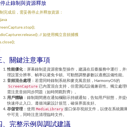
. 停止錄制與資源釋放
制完成后，需妥善停止并釋放資源：
java
reenCapture.stop();
udioCapturer.release(); // 如使用獨立音頻捕獲
s.close();
三、關鍵注意事項
性能優化
：屏幕錄制是資源密集型操作，建議在后臺服務中運行，并
理設置分辨率、幀率以避免卡頓。可動態調整參數以適應設備性能。
音頻混合處理
：若需同時錄制系統和麥克風音頻，HarmonyOS的
已內置混合支持，但需測試設備兼容性。獨立處理
ScreenCapture
需注意音頻同步問題（如時間戳對齊）。
用戶體驗
：錄制期間應在通知欄顯示持續通知，告知用戶狀態，并提
快速停止入口。遵循鴻蒙設計規范，確保界面友好。
存儲管理
：使用
接口保存視頻文件，以便在系統圖
MediaLibrary
中可見，同時注意清理臨時文件。
四、完整示例與調試建議