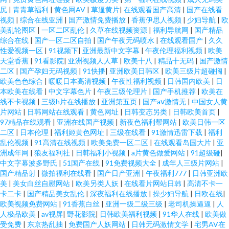
尻
|
青青草福利
|
黄色网AV
|
草逼黄片
|
在线观看国产高清
|
国产在线看
视频
|
综合在线亚洲
|
国产激情免费播放
|
香蕉伊思人视频
|
少妇导航
|
欧
美乱轮图区
|
一区二区乱伦
|
久草在线视频资源
|
福利导航网
|
国产精品
综合在线
|
国产一区二区自拍
|
国产午夜无码喷水
|
在线观看国产
|
久久
性爱视频一区
|
91视频下
|
亚洲最新中文字幕
|
午夜伦理福利视频
|
欧美
天堂香蕉
|
91看影院
|
亚洲视频人人草
|
欧美十八
|
精品十无码
|
国产激情
二区
|
国产孕妇无码视频
|
91快播
|
亚洲欧美日韩区
|
欧美三级片超碰搁
|
欧美色色综合
|
暖暖日本高清视频
|
午夜性福利视频
|
日韩国内欧美
|
日
本欧美在线看
|
中文字幕色片
|
午夜三级伦理片
|
国产手机推荐
|
欧美在
线不卡视频
|
三级h片在线播放
|
亚洲第五页
|
国产aⅴ激情无
|
中国女人黄
片网站
|
日韩网站在线观看
|
黄色网址
|
日韩变态另类
|
日韩欧美首页
|
97精品在线观看
|
亚洲在线国产视频
|
新夜色福利帮网站
|
欧美日韩一区
二区
|
日本伦理
|
福利姬黄色网址
|
三级在线看
|
91激情迅雷下载
|
福利
乱伦视频
|
91高清在线视频
|
欧美免费一区二区
|
在线观看岛国大片
|
亚
洲成年网
|
狼友福利社
|
日韩福利小视频
|
a片黄色做爱网站
|
91超级碰
|
中文字幕波多野氏
|
51国产在线
|
91免费视频大全
|
成年人三级片网站
|
国产精品射
|
微拍福利在线看
|
国产日产亚洲
|
午夜福利777
|
日韩亚洲欧
美
|
美女白丝自慰网站
|
欧美另类人妖
|
在线看片网站日韩
|
高清不卡一
卡二卡
|
国产精品美女乱伦
|
深夜福利在线播放
|
操少妇导航
|
日欧在线
|
欧美视频免费网站
|
91香蕉白丝
|
亚洲一级二级三级
|
老司机操逼逼
|
人
人极品欧美
|
av视屏
|
野花影院
|
日韩欧美福利视频
|
91华人在线
|
欧美做
受免费
|
东京热乱抽
|
免费国产人妖网站
|
日韩无码激情文学
|
宅男AV在