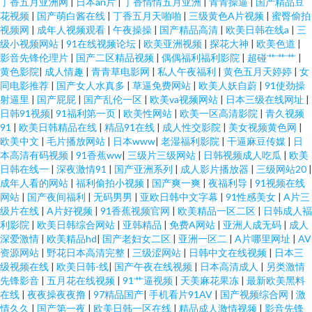
丁香五月亚洲网
|
日本an片
|
丁香情情五月亚洲
|
青青操逼
|
国产精品豆
花视频
|
国产萌白酱在线
|
丁香五月天啪啪
|
三级黄色A片视频
|
蜜臀偷拍
视频网
|
成年人视频观看
|
午夜操操
|
国产精品高清
|
欧美日韩在线a
|
三
级小视频网站
|
91在线视频论坛
|
欧美亚洲视频
|
探花大神
|
欧美色道
|
影音先锋伦理片
|
国产二区精品视频
|
偶偶福利福利影院
|
超碰艹艹艹
|
黄色影院
|
成人情趣
|
青青草电影网
|
私人午夜福利
|
黄色五月天婷婷
|
女
同电影推荐
|
国产女人水真多
|
草逼免费网站
|
欧美人妖自蔚
|
91使劲操
射逼里
|
国产屁屁
|
国产乱伦一区
|
欧美va视频网站
|
日本三级在线网址
|
日韩91视频
|
91福利第一页
|
欧美性网站
|
欧美一区高清影院
|
青久视频
91
|
欧美日韩精品在线
|
精品91在线
|
成人性交影院
|
美女视频黄色网
|
欧美中文
|
毛片播放网站
|
日本www
|
老湿福利影院
|
干逼麻豆传媒
|
日
本高清有码视频
|
91香蕉ww
|
三级片三级网站
|
日韩视频成人吃瓜
|
欧美
日韩在线一
|
深夜激情91
|
国产亚洲系列
|
成人影片播放器
|
三级网站20
|
成年人看的网站
|
福利偷拍小视频
|
国产爽一爽
|
夜福利导
|
91视频在线
网站
|
国产夜间福利
|
无码男男
|
亚欧日韩中文字幕
|
91性感美女
|
A片三
级片在线
|
A片好视频
|
91香蕉视频官网
|
欧美精品一区二区
|
日韩成人褔
利影院
|
欧美日韩综合网站
|
亚韩精品
|
免费A网站
|
亚洲人成无码
|
成人
深爱激情
|
欧美精品hd
|
国产老妇女二区
|
亚洲一区二
|
A片哪里网址
|
AV
资源网站
|
野花日本高清完整
|
三级涩网站
|
日韩中文在线视频
|
日本三
级视频在线
|
欧美日韩-线
|
国产午夜在线视频
|
日本高清成人
|
另类激情
先锋影音
|
五月花在线视频
|
91艹逼视频
|
天美麻花果冻
|
最新欧美黑料
在线
|
夜夜操夜夜撸
|
97精品国产
|
手机看片91AV
|
国产视频综合网
|
激
情久久
|
国产第一夜
|
欧美日韩一区在线
|
精品成人激情视频
|
影音先锋