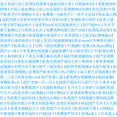
成人资源
|
成人亚洲在线观看
|
超碰在线久草
|
日韩激情3区
|
深爱激情婷
婷网
|
中国三级女网站
|
成人吃瓜福利
|
亚洲激情综合网
|
变态另类3
|
国
产欧美另
|
中国网站大全
|
免费看一A级毛片
|
一本不卡自拍
|
熟女成人网
|
福利导航
|
另类专区欧美女同
|
绯色AV密
|
亚洲欧美日韩区
|
欧美三级
午夜
|
国产精品色片
|
波多野jeiyi
|
丝瓜视频成年人
|
国产福利tv
|
中文字
幕下载网站
|
日韩美女乱伦
|
免费色网色图
|
国产丝袜
|
欧洲高清在线
|
免
费视频片在线看
|
操逼视频午夜福利
|
久草资源部
|
人妖20p
|
狠狠操av
|
国语对白做受欧美
|
91成人高清
|
超碰狠狠操
|
熟女www97
|
噢美亚洲日
本国产
|
欧美成人日
|
日韩一级在线播放
|
91视频打屁股
|
欧美gay网址
|
国产a一级
|
久草免费在线视频
|
超碰免费97
|
曰韩伦理片
|
91影视在线
|
伊人春色欧美
|
丁香五月播
|
麻豆四虎
|
福利导航视频地址
|
国产亚洲网
友自拍
|
日美乱伦激情网
|
欧美日韩国产精品
|
新丁香婷婷
|
青草青青精
品视频
|
宅男宅女午夜
|
国产三级在线
|
福利所导航视频
|
岛国片欧美
|
欧
美做受高潮潮喷
|
亚洲国产欧美在线
|
求a片网址
|
成人看片在线观看
|
香
蕉二三区
|
欧美在线com
|
国产亚洲三级
|
黄色网址视频播放
|
熟妇操撸
|
免费欧美α片
|
国产尤物一区二区
|
在线国产精品91
|
国产门久久青草
|
欧
美日韩天堂
|
免费看国产
|
在线欧美熟妇
|
五月天久久婷婷
|
日韩欧美国
产大片
|
欧美另类人妖视频
|
日韩片网站
|
久草资源免费在线
|
欧美自慰六
区
|
手机看片福利在线
|
激情综合网站
|
欧美国产在线视频
|
国内精品网
站
|
性福利导航
|
午夜无码电影网
|
女同日本福利
|
精品国产无马
|
久久精
品店
|
亚洲尤物精品久久
|
欧美国产日本综合
|
欧美四级下载
|
日韩精品
午夜视频
|
青青草福利
|
91精品
|
91免费国产吃瓜
|
亚洲a成人
|
日本成人a