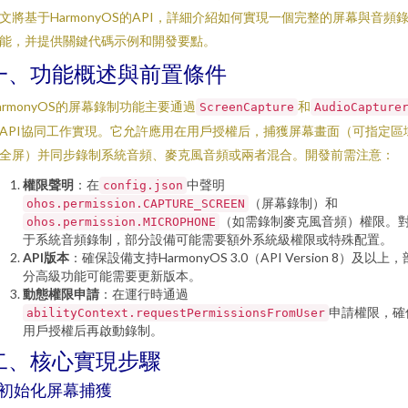
文將基于HarmonyOS的API，詳細介紹如何實現一個完整的屏幕與音頻
能，并提供關鍵代碼示例和開發要點。
一、功能概述與前置條件
armonyOS的屏幕錄制功能主要通過
和
ScreenCapture
AudioCapture
API協同工作實現。它允許應用在用戶授權后，捕獲屏幕畫面（可指定區
全屏）并同步錄制系統音頻、麥克風音頻或兩者混合。開發前需注意：
權限聲明
：在
中聲明
config.json
（屏幕錄制）和
ohos.permission.CAPTURE_SCREEN
（如需錄制麥克風音頻）權限。
ohos.permission.MICROPHONE
于系統音頻錄制，部分設備可能需要額外系統級權限或特殊配置。
API版本
：確保設備支持HarmonyOS 3.0（API Version 8）及以上，
分高級功能可能需要更新版本。
動態權限申請
：在運行時通過
申請權限，確
abilityContext.requestPermissionsFromUser
用戶授權后再啟動錄制。
二、核心實現步驟
. 初始化屏幕捕獲