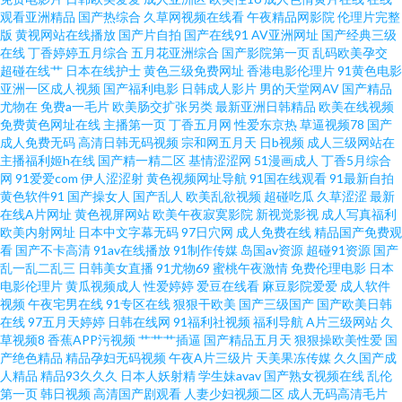
观看亚洲精品
国产热综合
久草网视频在线看
午夜精品网影院
伦理片完整
的久操 丁香五月影院AV 亚洲不卡av在线播放 大香蕉av网 日韩性爱综合楼 91
版
黄视网站在线播放
国产片自拍
国产在线91
AV亚洲网址
国产经典三级
在线
丁香婷婷五月综合
五月花亚洲综合
国产影院第一页
乱码欧美孕交
网站在线观看视频 婷婷激情在线 草莓视频免费在线观看 色五月14p 成人品网
超碰在线艹
日本在线护士
黄色三级免费网址
香港电影伦理片
91黄色电影
亚洲一区成人视频
国产福利电影
日韩成人影片
男的天堂网AV
国产精品
尤物在
免费a一毛片
欧美肠交扩张另类
最新亚洲日韩精品
欧美在线视频
站在线观看 五月国产精品久久 爱豆网站免费观看官网 三级黄色片子 成全大
免费黄色网址在线
主播第一页
丁香五月网
性爱东京热
草逼视频78
国产
成人免费无码
高清日韩无码视频
宗和网五月天
日b视频
成人三级网站在
全免费大全 性生活免费观看视频 福利网址 亚洲国产情侣在线自拍 东京热AV
主播福利姬h在线
国产精一精二区
基情涩涩网
51漫画成人
丁香5月综合
网
91爱爱com
伊人涩涩射
黄色视频网址导航
91国在线观看
91最新自拍
黄色软件91
国产操女人
国产乱人
欧美乱欲视频
超碰吃瓜
久草涩涩
最新
男人的天堂 五月天色色综合 俺也去综合网 91成人超碰人人 免费成人17 91国
在线A片网址
黄色视屏网站
欧美午夜寂寞影院
新视觉影视
成人写真福利
欧美内射网址
日本中文字幕无码
97日穴网
成人免费在线
精品国产免费观
产精品第一页 黑料自慰自拍 伊人在线观看AV影院 国产另类成人免费专区 伊
看
国产不卡高清
91av在线播放
91制作传媒
岛国av资源
超碰91资源
国产
乱一乱二乱三
日韩美女直播
91尤物69
蜜桃午夜激情
免费伦理电影
日本
电影伦理片
黄瓜视频成人
性爱婷婷
爱豆在线看
麻豆影院爱爱
成人软件
人特片 国产盗摄资源网 91巨炮网站 亚洲av褔利专区 中日韩无码不卡 黄色片
视频
午夜宅男在线
91专区在线
狠狠干欧美
国产三级国产
国产欧美日韩
在线
97五月天婷婷
日韩在线网
91福利社视频
福利导航
A片三级网站
久
网站黑丝91 91精品在线观看国产 人妻视频一区二区三区 91伊人国产在线 欧
草视频8
香蕉APP污视频
艹艹艹插逼
国产精品五月天
狠狠操欧美性爱
国
产绝色精品
精品孕妇无码视频
午夜A片三级片
天美果冻传媒
久久国产成
人精品
精品93久久久
日本人妖射精
学生妹avav
国产熟女视频在线
乱伦
美女同在线 大香蕉999热视频 影音先锋AV小说资源 香蕉精品操逼网 国产亚
第一页
韩日视频
高清国产剧观看
人妻少妇视频二区
成人无码高清毛片