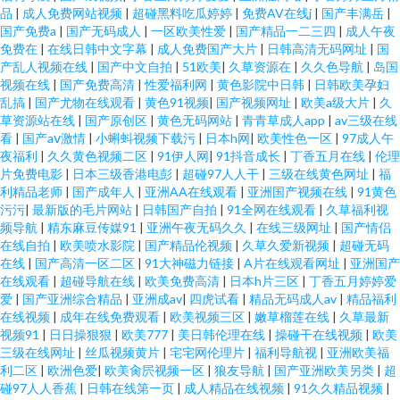
品
|
成人免费网站视频
|
超碰黑料吃瓜婷婷
|
免费AV在线j
|
国产丰满岳
|
国产免费a
|
国产无码成人
|
一区欧美性爱
|
国产精品一二三四
|
成人午夜
免费在
|
在线日韩中文字幕
|
成人免费国产大片
|
日韩高清无码网址
|
国
产乱人视频在线
|
国产中文自拍
|
51欧美
|
久草资源在
|
久久色导航
|
岛国
视频在线
|
国产免费高清
|
性爱福利网
|
黄色影院中日韩
|
日韩欧美孕妇
乱搞
|
国产尤物在线观看
|
黄色91视频
|
国产视频网址
|
欧美a级大片
|
久
草资源站在线
|
国产原创区
|
黄色无码网站
|
青青草成人app
|
av三级在线
看
|
国产aⅴ激情
|
小蝌蚪视频下载污
|
日本h网
|
欧美性色一区
|
97成人午
夜福利
|
久久黄色视频二区
|
91伊人网
|
91抖音成长
|
丁香五月在线
|
伦理
片免费电影
|
日本三级香港电彭
|
超碰97人人干
|
三级在线黄色网址
|
福
利精品老师
|
国产成年人
|
亚洲AA在线观看
|
亚洲国产视频在线
|
91黄色
污污
|
最新版的毛片网站
|
日韩国产自拍
|
91全网在线观看
|
久草福利视
频导航
|
精东麻豆传媒91
|
亚洲午夜无码久久
|
在线三级网址
|
国产情侣
在线自拍
|
欧美喷水影院
|
国产精品伦视频
|
久草久爱新视频
|
超碰无码
在线
|
国产高清一区二区
|
91大神磁力链接
|
A片在线观看网址
|
亚洲国产
在线观看
|
超碰导航在线
|
欧美免费高清
|
日本h片三区
|
丁香五月婷婷爱
爱
|
国产亚洲综合精品
|
亚洲成av
|
四虎试看
|
精品无码成人av
|
精品福利
在线视频
|
成年在线免费观看
|
欧美视频三区
|
嫩草榴莲在线
|
久草最新
视频91
|
日日操狠狠
|
欧美777
|
美日韩伦理在线
|
操碰干在线视频
|
欧美
三级在线网址
|
丝瓜视频黄片
|
宅宅网伦理片
|
福利导航视
|
亚洲欧美福
利二区
|
欧洲色爱
|
欧美肏屄视频一区
|
狼友导航
|
国产亚洲欧美另类
|
超
碰97人人香蕉
|
日韩在线第一页
|
成人精品在线视频
|
91久久精品视频
|